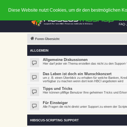
FAQ
Regeln
Diese Website nutzt Cookies, um dir den bestmöglichen Ko
th
FAQ-,
Foren-Übersicht
ALLGEMEIN
Allgemeine Diskussionen
Hier darf jeder ein Thema erstellen das nicht zu den Suppor
Das Leben ist doch ein Wunschkonzert
um z. B. einen Überblick zu erhalten für welche Banken, Kre
verfügbar zu machen wenn dort kein HBCI angeboten wird
Tipps und Tricks
Hier können pfiffige Benutzer Ihre geheimen Tricks und Erke
Für Einsteiger
Alle Fragen die nicht direkt unter Support zu einem der Scri
HIBISCUS-SCRIPTING SUPPORT