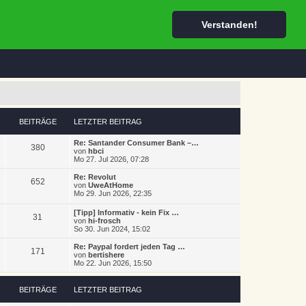
Registrieren
Abmelden
Verstanden!
BEITRÄGE
LETZTER BEITRAG
Re: Santander Consumer Bank –…
380
von
hbci
Mo 27. Jul 2026, 07:28
Re: Revolut
652
von
UweAtHome
Mo 29. Jun 2026, 22:35
[Tipp] Informativ - kein Fix …
31
von
hi-frosch
So 30. Jun 2024, 15:02
Re: Paypal fordert jeden Tag …
171
von
bertishere
Mo 22. Jun 2026, 15:50
BEITRÄGE
LETZTER BEITRAG