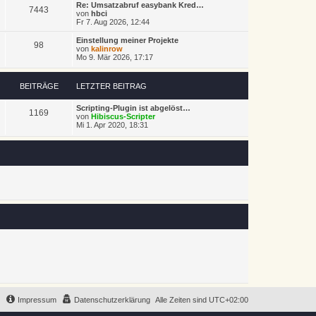
Re: Umsatzabruf easybank Kred…
7443
von
hbci
Fr 7. Aug 2026, 12:44
Einstellung meiner Projekte
98
von
kalinrow
Mo 9. Mär 2026, 17:17
BEITRÄGE
LETZTER BEITRAG
Scripting-Plugin ist abgelöst…
1169
von
Hibiscus-Scripter
Mi 1. Apr 2020, 18:31
Impressum
Datenschutzerklärung
Alle Zeiten sind
UTC+02:00