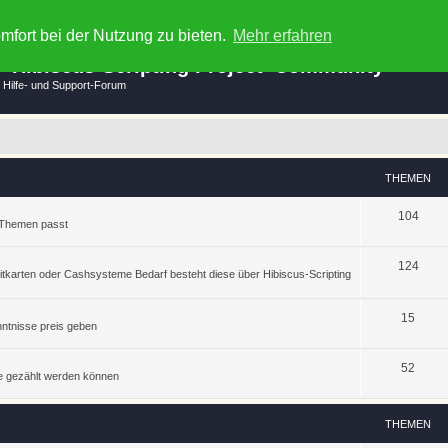
mfort bei der Nutzung zu bieten.
Mehr erfahren
e 'Hibiscus-Scripting Project' Community
 Hilfe- und Support-Forum
THEMEN
104
t-Themen passt
124
ditkarten oder Cashsysteme Bedarf besteht diese über Hibiscus-Scripting
15
nntnisse preis geben
52
pte gezählt werden können
THEMEN