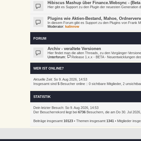
Hibiscus Mashup über Finance.Websync - (Beta 0
Hier gibt es Support zu den Plugin der neuesten Generation
Plugins wie Aktien-Bestand, Mahoe, Ordnerve
In diesem Forum gibt es Support zu den Plugins von Frank 
Moderator:
kalinrow
FORUM
Archiv - veraltete Versionen
Hier findet man die alten Threads, zu den Vorgänger-Versione
Unterforum:
Release 1.x.x - BETA - Neuentwicklungen des
WER IST ONLINE?
Aktuelle Zeit: So 9. Aug 2026, 14:53
Insgesamt sind
5
Besucher online :: 0 sichtbare Mitglieder, 2 unsichtb
STATISTIK
Dein letzter Besuch: So 9. Aug 2026, 14:53
Der Besucherrekord liegt bei
6736
Besuchern, die am Do 30. Jul 2026, 
Beiträge insgesamt
10123
• Themen insgesamt
1341
• Mitglieder ins