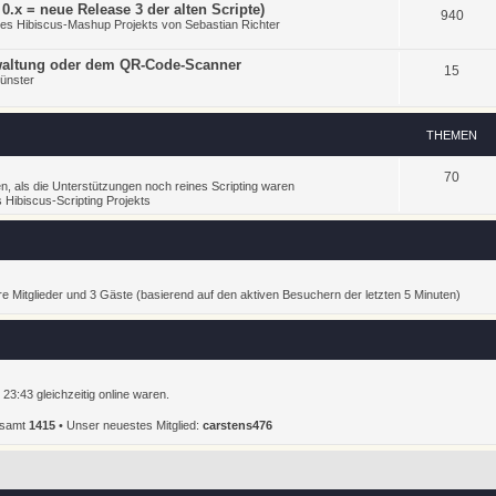
.x = neue Release 3 der alten Scripte)
940
 des Hibiscus-Mashup Projekts von Sebastian Richter
rwaltung oder dem QR-Code-Scanner
15
Münster
THEMEN
70
n, als die Unterstützungen noch reines Scripting waren
 Hibiscus-Scripting Projekts
are Mitglieder und 3 Gäste (basierend auf den aktiven Besuchern der letzten 5 Minuten)
23:43 gleichzeitig online waren.
gesamt
1415
• Unser neuestes Mitglied:
carstens476