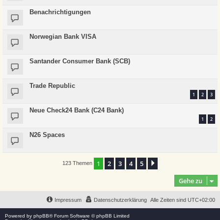
Benachrichtigungen
Norwegian Bank VISA
Santander Consumer Bank (SCB)
Trade Republic
1
2
3
Neue Check24 Bank (C24 Bank)
1
2
N26 Spaces
1
2
3
4
5
Nächste
123 Themen
Gehe zu
Impressum
Datenschutzerklärung
Alle Zeiten sind
UTC+02:00
Powered by
phpBB
® Forum Software © phpBB Limited