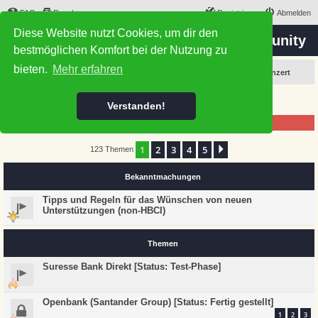
FAQ
Regeln
Registrieren
Abmelden
Diese Website nutzt Cookies, um dir den
the 'Hibiscus-Scripting Project' Community
bestmöglichen Komfort bei der Nutzung zu
bieten.
Mehr erfahren
Foren-Übersicht
Allgemein
Das Leben ist doch ein Wunschkonzert
Das Leben ist doch ein Wunschkonzert
Verstanden!
Forumsregeln
1
2
3
4
5
Nächste
123 Themen
Bekanntmachungen
Tipps und Regeln für das Wünschen von neuen
Unterstützungen (non-HBCI)
Themen
Suresse Bank Direkt [Status: Test-Phase]
Openbank (Santander Group) [Status: Fertig gestellt]
1
2
3