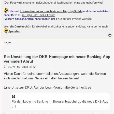
(Der Post wird ansonsten gelöscht oder einfach ignoriert ohne das geholfen wird)
Hilfe und
Informationen zu den Test- und Nightly-Builds
und deren Installation
findet Ihr z. B.
im Tipps und Tricks-Forum
(
Weitere hilfreiche Artikel findet man in der
FAQ
auf der Projekt-Website
)
Wer
ein Dankeschön
für die Arbeit und Unkosten senden möchte, kann gerne auch
Spenden
c
jusjus
Re: Umstellung der DKB-Homepage mit neuer Banking-App
verhindert Abruf
B
Sa 20. Mai 2023, 07:58
e
i
Vielen Dank für deine unermüdlichen Anpassungen, wenn die Banken
t
sich wieder mal was Neues einfallen lassen haben!
r
a
g
Eine Bitte zur DKB: Auf der Login-Vorschalte-Seite heißt es:
Für den Login ins Banking im Browser brauchst du die neue DKB-App
[...]