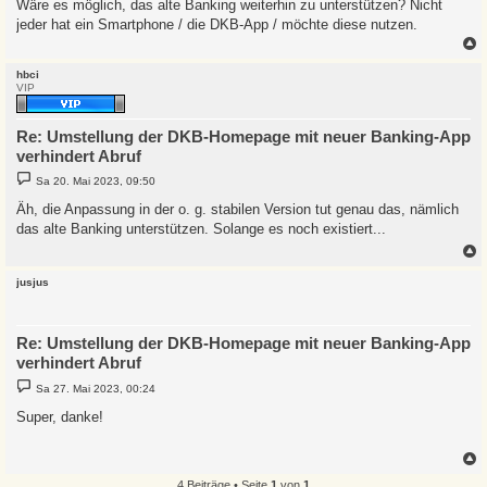
Wäre es möglich, das alte Banking weiterhin zu unterstützen? Nicht
jeder hat ein Smartphone / die DKB-App / möchte diese nutzen.
c
hbci
VIP
Re: Umstellung der DKB-Homepage mit neuer Banking-App
verhindert Abruf
B
Sa 20. Mai 2023, 09:50
e
i
Äh, die Anpassung in der o. g. stabilen Version tut genau das, nämlich
t
das alte Banking unterstützen. Solange es noch existiert...
r
a
g
c
jusjus
Re: Umstellung der DKB-Homepage mit neuer Banking-App
verhindert Abruf
B
Sa 27. Mai 2023, 00:24
e
i
Super, danke!
t
r
a
g
4 Beiträge • Seite
1
von
1