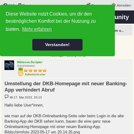
FAQ
Regeln
Registrieren
Abmelden
Diese Website nutzt Cookies, um dir den
the 'Hibiscus-Scripting Project' Community
bestmöglichen Komfort bei der Nutzung zu
bieten.
Mehr erfahren
Foren-Übersicht
Hibiscus-Scripting Support
Hibiscus Mashup über Finance.Websync - (Beta 0.x = neue Release 3 der alten Scripte)
Meldungen aufgrund von Institut-Änderungen
Umstellung der DKB-Homepage mit neuer
Verstanden!
Banking-App verhindert Abruf
4 Beiträge • Seite
1
von
1
Hibiscus-Scripter
Administrator
Umstellung der DKB-Homepage mit neuer Banking-
App verhindert Abruf
B
Mi 17. Mai 2023, 20:13
e
i
Hallo liebe User*innen,
t
r
a
wie man auf der DKB-Onlinebanking-Seite oder beim Login in die alte
g
Banking-App der DKB sehen kann, bauen die eine ganz neue
Onlinebanking-Homepage mit einer neuen Banking-App.
Bildschirmfoto 2023-05-17 um 20.14.26.png