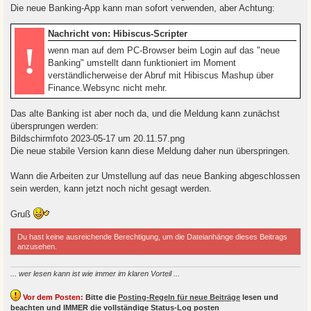
Die neue Banking-App kann man sofort verwenden, aber Achtung:
Nachricht von: Hibiscus-Scripter
!
wenn man auf dem PC-Browser beim Login auf das "neue
Banking" umstellt dann funktioniert im Moment
verständlicherweise der Abruf mit Hibiscus Mashup über
Finance.Websync nicht mehr.
Das alte Banking ist aber noch da, und die Meldung kann zunächst
übersprungen werden:
Bildschirmfoto 2023-05-17 um 20.11.57.png
Die neue stabile Version kann diese Meldung daher nun überspringen.
Wann die Arbeiten zur Umstellung auf das neue Banking abgeschlossen
sein werden, kann jetzt noch nicht gesagt werden.
Gruß
Du hast keine ausreichende Berechtigung, um die Dateianhänge dieses Beitrags
anzusehen.
... wer lesen kann ist wie immer im klaren Vorteil ...
Vor dem Posten:
Bitte die
Posting-Regeln für neue Beiträge
lesen und
beachten und
IMMER
die vollständige Status-Log posten