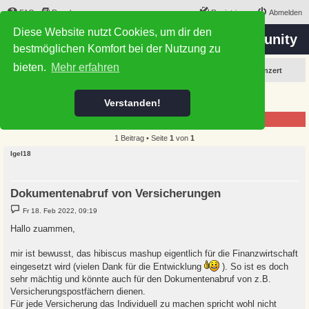
FAQ
Regeln
Registrieren
Abmelden
Diese Website nutzt Cookies, um dir den
the 'Hibiscus-Scripting Project' Community
bestmöglichen Komfort bei der Nutzung zu
bieten.
Mehr erfahren
Foren-Übersicht
Allgemein
Das Leben ist doch ein Wunschkonzert
Dokumentenabruf von Versicherungen
Verstanden!
Forumsregeln
1 Beitrag • Seite
1
von
1
Igel18
Dokumentenabruf von Versicherungen
B
Fr 18. Feb 2022, 09:19
e
i
Hallo zuammen,
t
r
a
mir ist bewusst, das hibiscus mashup eigentlich für die Finanzwirtschaft
g
eingesetzt wird (vielen Dank für die Entwicklung
). So ist es doch
sehr mächtig und könnte auch für den Dokumentenabruf von z.B.
Versicherungspostfächern dienen.
Für jede Versicherung das Individuell zu machen spricht wohl nicht