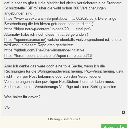
dafür, aber es gibt für die Markler bei vielen Versicherern eine Standard
Schnittstelle "BiPro" über die wohl schon 300 Versicherungen
angebunden sind (
https://www.assekuranz-info-portal.de/m ... 002028.pdf
). Die einzige
Beschreibung die ich hierzu gefunden habe ist diese (
https://bipro.net/wp-content/uploads/20 ... _final.pdf
).
Alternativ habe ich noch diese Initiative gefunden (
https://openinsurance.io/
) welche ebenfalls vielversprechend ist, und es
wird wohl in diesem Repo dran gearbeitet:
https://github.com/The-Open-Insurance-Initiative
https://forum.openinsurance.io/t/open-i ... eleased/16
Aber ich denke das wäre doch eine tolle Sache, wenn ich die
Rechnungen für die Wohngebäudeversicherung, Pkw-Versicherung, usw.
nicht mehr per Post bekomme oder von den Verschiedenen
Versicherungen in den jeweiligen Postfächern herunter laden muss.
Zudem wären alle Versicherungs-Verträge auf einen Schlag sichtbar.
Was haltet ihr davon?
VG
1 Beitrag • Seite
1
von
1
c
Gehe zu