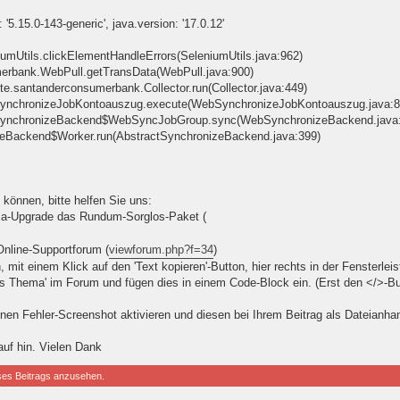
'5.15.0-143-generic', java.version: '17.0.12'
niumUtils.clickElementHandleErrors(SeleniumUtils.java:962)
umerbank.WebPull.getTransData(WebPull.java:900)
ute.santanderconsumerbank.Collector.run(Collector.java:449)
bSynchronizeJobKontoauszug.execute(WebSynchronizeJobKontoauszug.java:8
ebSynchronizeBackend$WebSyncJobGroup.sync(WebSynchronizeBackend.java
izeBackend$Worker.run(AbstractSynchronizeBackend.java:399)
 können, bitte helfen Sie uns:
ica-Upgrade das Rundum-Sorglos-Paket (
nline-Supportforum (
viewforum.php?f=34
)
mit einem Klick auf den 'Text kopieren'-Button, hier rechts in der Fensterleis
es Thema' im Forum und fügen dies in einem Code-Block ein. (Erst den </>-B
nen Fehler-Screenshot aktivieren und diesen bei Ihrem Beitrag als Dateianha
uf hin. Vielen Dank
ses Beitrags anzusehen.