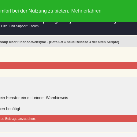
mfort bei der Nutzung zu bieten.
Mehr erfahren
e 'Hibiscus-Scripting Project' Community
 Hilfe- und Support-Forum
shup über Finance.Websync - (Beta 0.x = neue Release 3 der alten Scripte)
 ein Fenster ein mit einem Warnhinweis.
en benötigt
ses Beitrags anzusehen.