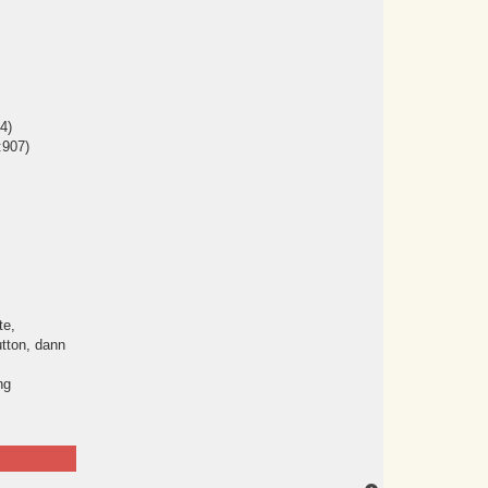
4)
:907)
te,
utton, dann
ng