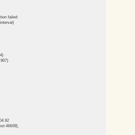
ion failed:
interval)
4)
:907)
04.92
ost:46609},