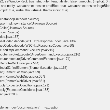
, setWindowRect: true, strictFileInteractability: false, timeouts: {implicit: 0
and notify, webauthn:extension:credBlob: true, webauthn:extension:largeBlob:
prf: true, webauthn:virtualAuthenticators: true}
newInstance(Unknown Source)
ccessorImpl.newInstance(Unknown Source)
hCaller(Unknown Source)
known Source)
dec.java:167)
onseCodec.decode(W3CHttpResponseCodec.java:138)
onseCodec.decode(W3CHttpResponseCodec.java:50)
ecute(HttpCommandExecutor.java:215)
ecutor.invokeExecute(DriverCommandExecutor.java:216)
ecutor.execute(DriverCommandExecutor.java:174)
(RemoteWebDriver.java:544)
inder$2.findElement(ElementLocation.java:165)
nt(ElementLocation.java:59)
ent(RemoteWebDriver.java:367)
ent(RemoteWebDriver.java:361)
pply(ExpectedConditions.java:171)
pply(ExpectedConditions.java:168)
ait.java:203)
elenium.dev/documentation/ ... -exception