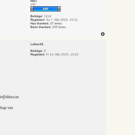
hbci
h
VIP
o
b
e
Beiträge:
1414
n
Registriert:
Sa 7. Mär 2020, 15:01
Has thanked:
37 times
Been thanked:
105 times
N
a
c
Lothar26
h
o
Beiträge:
8
Registriert:
Fr 14. Mär 2025, 13:03
b
e
n
in[hibiscus
hup ver.