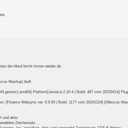
äre.
!
ter der Abruf bricht immer wieder ab.
iscus Mashup) läuft
143-generic) amd64] Platform[Jameica 2.10.4 | Build: 487 vom 20230414] Plug
onen: [Finance.Websync ver. 0.9.83 | Build: 1177 vom 20241224] [Hibiscus Mas
t und aktiv
wendeten Zeichensatz ...
ystems, Inc.' installiert, aktiv und verwendet Zeichensatz 'UTF-8' (Home: