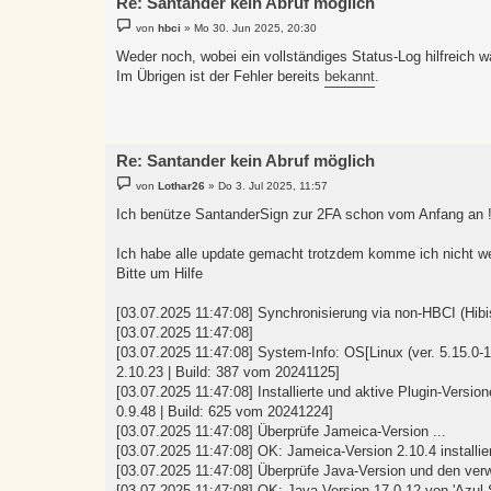
Re: Santander kein Abruf möglich
B
von
hbci
»
Mo 30. Jun 2025, 20:30
e
i
Weder noch, wobei ein vollständiges Status-Log hilfreich w
t
Im Übrigen ist der Fehler bereits
bekannt
.
r
a
g
Re: Santander kein Abruf möglich
B
von
Lothar26
»
Do 3. Jul 2025, 11:57
e
i
Ich benütze SantanderSign zur 2FA schon vom Anfang an 
t
r
a
Ich habe alle update gemacht trotzdem komme ich nicht wei
g
Bitte um Hilfe
[03.07.2025 11:47:08] Synchronisierung via non-HBCI (Hib
[03.07.2025 11:47:08]
[03.07.2025 11:47:08] System-Info: OS[Linux (ver. 5.15.0-
2.10.23 | Build: 387 vom 20241125]
[03.07.2025 11:47:08] Installierte und aktive Plugin-Versi
0.9.48 | Build: 625 vom 20241224]
[03.07.2025 11:47:08] Überprüfe Jameica-Version ...
[03.07.2025 11:47:08] OK: Jameica-Version 2.10.4 installier
[03.07.2025 11:47:08] Überprüfe Java-Version und den ver
[03.07.2025 11:47:08] OK: Java-Version 17.0.12 von 'Azul S