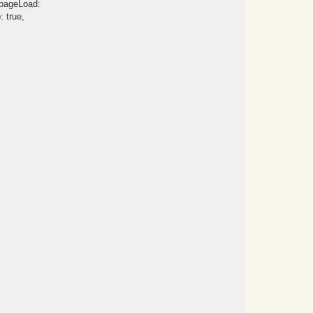
, pageLoad:
 true,