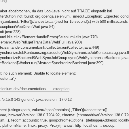
ung ...
et abgebrochen, da das Log-Level nicht auf TRACE eingstellt ist!
ilterButton' not found: org.openqa.selenium.TimeoutException: Expected condit
contains(.,'Filter')]//ancestor::a (tried for 15 second(s) with 500 milliseconds 
xception(WebDriverWait.java:84)
ait.java:228)
niumUtils.clickElementHandleErrors(SeleniumUtils.java:770)
umerbank.WebPull.getTransData(WebPull.java:900)
ute.santanderconsumerbank.Collector.run(Collector.java:449)
bSynchronizeJobKontoauszug.execute(WebSynchronizeJobKontoauszug.java:8
ebSynchronizeBackend$WebSyncJobGroup.sync(WebSynchronizeBackend.java
izeBackend$Worker.run(AbstractSynchronizeBackend.java:399)
 no such element: Unable to locate element:
estor::a"}
elenium.dev/documentation/ ... -exception
'5.15.0-143-generic', java.version: '17.0.12'
{using=xpath, value=//span[contains(.,'Filter')]//ancestor::a}]
rome, browserVersion: 138.0.7204.92, chrome: {chromedriverVersion: 138.0.72
um...}, fedcm:accounts: true, goog:chromeOptions: {debuggerAddress: localh
platformName: linux, proxy: Proxy(manual, http=localhos..., se:cdp: