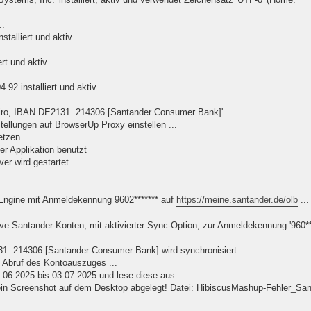
..
talliert und aktiv
rt und aktiv
92 installiert und aktiv
Giro, IBAN DE2131..214306 [Santander Consumer Bank]' ...
tellungen auf BrowserUp Proxy einstellen ...
tzen ...
r Applikation benutzt
r wird gestartet ...
Engine mit Anmeldekennung 9602******* auf
https://meine.santander.de/olb
...
ve Santander-Konten, mit aktivierter Sync-Option, zur Anmeldekennung '960***
31..214306 [Santander Consumer Bank] wird synchronisiert ...
e Abruf des Kontoauszuges ...
6.2025 bis 03.07.2025 und lese diese aus ...
ein Screenshot auf dem Desktop abgelegt! Datei: HibiscusMashup-Fehler_San