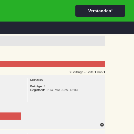
Registrieren
Abmelden
Verstanden!
3 Beiträge • Seite
1
von
1
Lothar26
Beiträge:
8
Registriert:
Fr 14. Mär 2025, 13:03
N
a
c