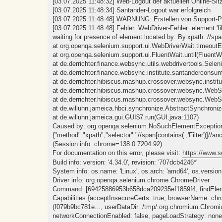
[03.07.2025 11:48:32] Web-Logout der aktuellen Online-Sitz
[03.07.2025 11:48:34] Santander-Logout war erfolgreich
[03.07.2025 11:48:48] WARNUNG: Erstellen von Support-Pak
[03.07.2025 11:48:48] Fehler: WebDriver-Fehler: element 'f
waiting for presence of element located by: By.xpath: //span[
at org.openqa.selenium.support.ui.WebDriverWait.timeoutE
at org.openqa.selenium.support.ui.FluentWait.until(FluentW
at de.derrichter.finance.websync.utils.webdrivertools.Sele
at de.derrichter.finance.websync.institute.santandercons
at de.derrichter.hibiscus.mashup.crossover.websync.instit
at de.derrichter.hibiscus.mashup.crossover.websync.We
at de.derrichter.hibiscus.mashup.crossover.websync.W
at de.willuhn.jameica.hbci.synchronize.AbstractSynchron
at de.willuhn.jameica.gui.GUI$7.run(GUI.java:1107)
Caused by: org.openqa.selenium.NoSuchElementException:
{"method":"xpath","selector":"//span[contains(.,'Filter')]//anc
(Session info: chrome=138.0.7204.92)
For documentation on this error, please visit:
https://www.s
Build info: version: '4.34.0', revision: '707dcb4246*'
System info: os.name: 'Linux', os.arch: 'amd64', os.version: 
Driver info: org.openqa.selenium.chrome.ChromeDriver
Command: [69425886953b658dca209235ef1859f4, findElement 
Capabilities {acceptInsecureCerts: true, browserName: ch
(f079b9bc781e..., userDataDir: /tmp/.org.chromium.Chromi
networkConnectionEnabled: false, pageLoadStrategy: none, 