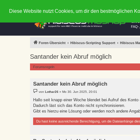
FAQ
Regeln
Diese Website nutzt Cookies, um dir den bestmöglichen Ko
th
FAQ-,
Foren-Übersicht
Hibiscus-Scripting Support
Hibiscus Ma
Santander kein Abruf möglich
Forumsregeln
Santander kein Abruf möglich
B
von
Lothar26
»
Mo 30. Jun 2025, 20:01
e
i
Hallo seit knapp einer Woche blendet bei Aufruf des Konto
t
Dadurch läst sich das Konto nicht synchronisieren.
r
a
Gibt es hierzu eine Lösung oder werden noch andere Angab
g
Du hast keine ausreichende Berechtigung, um die Dateianhänge die