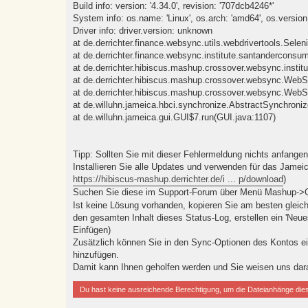
Build info: version: '4.34.0', revision: '707dcb4246*'
System info: os.name: 'Linux', os.arch: 'amd64', os.version: 
Driver info: driver.version: unknown
at de.derrichter.finance.websync.utils.webdrivertools.Sele
at de.derrichter.finance.websync.institute.santandercons
at de.derrichter.hibiscus.mashup.crossover.websync.instit
at de.derrichter.hibiscus.mashup.crossover.websync.We
at de.derrichter.hibiscus.mashup.crossover.websync.W
at de.willuhn.jameica.hbci.synchronize.AbstractSynchron
at de.willuhn.jameica.gui.GUI$7.run(GUI.java:1107)
Tipp: Sollten Sie mit dieser Fehlermeldung nichts anfangen
Installieren Sie alle Updates und verwenden für das Jame
https://hibiscus-mashup.derrichter.de/i ... p/download
)
Suchen Sie diese im Support-Forum über Menü Mashup->O
Ist keine Lösung vorhanden, kopieren Sie am besten gleich, 
den gesamten Inhalt dieses Status-Log, erstellen ein 'Neu
Einfügen)
Zusätzlich können Sie in den Sync-Optionen des Kontos ei
hinzufügen.
Damit kann Ihnen geholfen werden und Sie weisen uns dara
Du hast keine ausreichende Berechtigung, um die Dateianhänge die