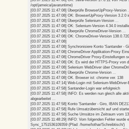
/opt/jameica/javaruntime)
[03.07.2025 11:47:08] Überprüfe BrowserUpProxy-Version .
[03.07.2025 11:47:08] OK: BrowserUpProxy-Version 3.2.0 ins
[03.07.2025 11:47:08] Überprüfe Selenium-Version ...
[03.07.2025 11:47:08] OK: Selenium-Version 4.34.0 installie
[03.07.2025 11:47:08] Überprüfe ChromeDriver-Version ...
[03.07.2025 11:47:08] OK: ChromeDriver-Version 138.0.7204.
[03.07.2025 11:47:08]
[03.07.2025 11:47:08] Synchronisiere Konto 'Santander - 
[03.07.2025 11:47:08] ChromeDriver Applikation-Proxy Eins
[03.07.2025 11:47:08] ChromeDriver Proxy-Einstellungen se
[03.07.2025 11:47:08] OK: Es wird der HTTPS-Proxy von de
[03.07.2025 11:47:08] Selenium WebDriver über ChromeDrive
[03.07.2025 11:47:08] Überprüfe Chrome-Version ...
[03.07.2025 11:47:08] OK. Browser ist: chrome ver. 138
[03.07.2025 11:47:14] Web-Login mit Selenium-WebDriver-
[03.07.2025 11:47:58] Santander-Login war erfolgreich
[03.07.2025 11:47:58] INFO: Es werden nun gleich alle akti
abgearbeitet ...
[03.07.2025 11:47:58] Konto 'Santander - Giro, IBAN DE21
[03.07.2025 11:47:58] Rufe Umsatzübersicht auf und start
[03.07.2025 11:47:58] Suche Umsätze im Zeitraum vom 13.0
[03.07.2025 11:48:29] INFO: Vom folgenden Fehler wurde 
Sync_1751536109359 (Pfad: /home/lothar/Schreibtisch/)